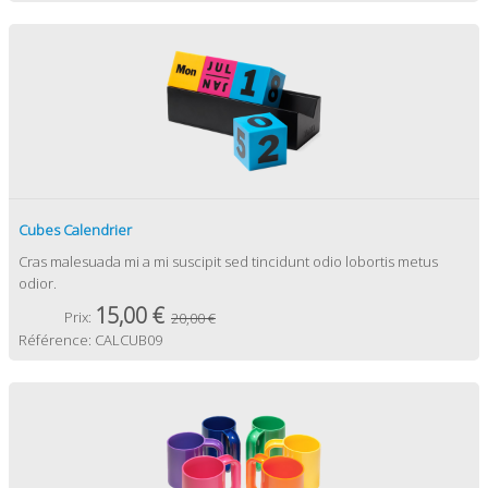
Cubes Calendrier
Cras malesuada mi a mi suscipit sed tincidunt odio lobortis metus
odior.
15,00 €
Prix:
20,00 €
Référence:
CALCUB09