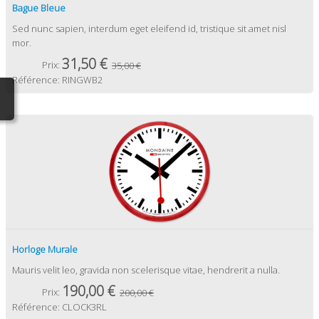
Bague Bleue
Sed nunc sapien, interdum eget eleifend id, tristique sit amet nisl
mor.
31,50 €
Prix:
35,00 €
Référence:
RINGWB2
Horloge Murale
Mauris velit leo, gravida non scelerisque vitae, hendrerit a nulla.
190,00 €
Prix:
200,00 €
Référence:
CLOCK3RL